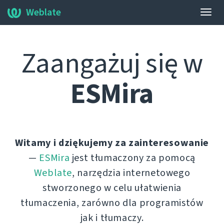
Weblate
Prze
nawi
Zaangażuj się w
ESMira
Witamy i dziękujemy za zainteresowanie
—
ESMira
jest tłumaczony za pomocą
Weblate
, narzędzia internetowego
stworzonego w celu ułatwienia
tłumaczenia, zarówno dla programistów
jak i tłumaczy.